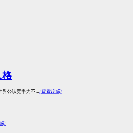
人格
公认竞争力不...
[查看详细]
细]