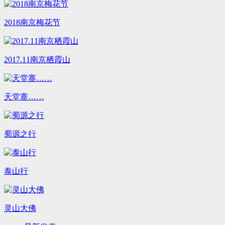
2018南京梅花节
2017.11南京栖霞山
天堂寨……
蜀源之行
泰山行
灵山大佛