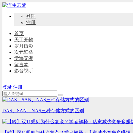
登陆
注册
首页
天工开物
岁月留影
次元壁垒
学海无涯
留言本
影音视听
登录
注册
DAS、SAN、NAS三种存储方式的区别
【转】双11规则为什么复杂？学者解释：店家减少竞争多赚钱