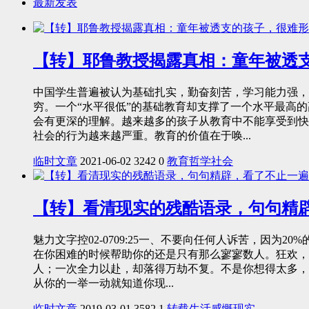
最新发表
【转】耶鲁教授揭露真相：童年被透
中国学生普遍被认为基础扎实，勤奋刻苦，学习能力强，
穷。一个“水平很低”的基础教育却支撑了一个水平最高
会有更深的理解。越来越多的孩子从教育中不能享受到快
社会的行为越来越严重。教育的价值在于唤...
临时文章
2021-06-02
3242
0
教育
哲学
社会
【转】看清现实的残酷语录，句句精
魅力文字控02-0709:25一、不要向任何人诉苦，因
在你困难的时候帮助你的还是只有那么寥寥数人。狂欢，
人；一次全力以赴，却落得万劫不复。不是你想得太多，
从你的一举一动就知道你现...
临时文章
2019-03-01
3582
1
转载
生活
感慨
现实