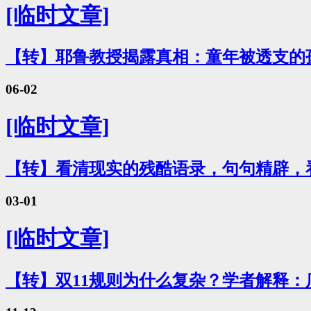
[临时文章]
【转】耶鲁教授揭露真相：童年被透支的
06-02
[临时文章]
【转】看清现实的残酷语录，句句精辟，
03-01
[临时文章]
【转】双11规则为什么复杂？学者解释：